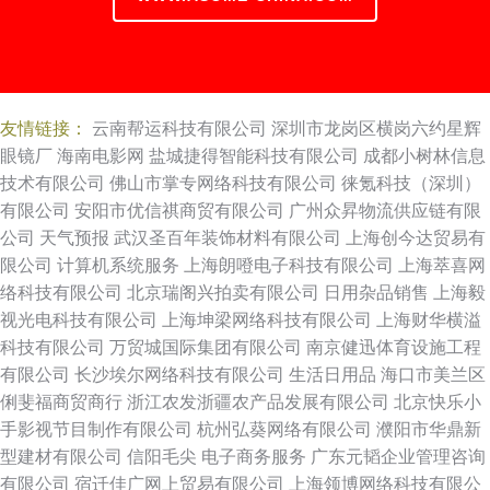
友情链接：
云南帮运科技有限公司
深圳市龙岗区横岗六约星辉
眼镜厂
海南电影网
盐城捷得智能科技有限公司
成都小树林信息
技术有限公司
佛山市掌专网络科技有限公司
徕氪科技（深圳）
有限公司
安阳市优信祺商贸有限公司
广州众昇物流供应链有限
公司
天气预报
武汉圣百年装饰材料有限公司
上海创今达贸易有
限公司
计算机系统服务
上海朗噔电子科技有限公司
上海萃喜网
络科技有限公司
北京瑞阁兴拍卖有限公司
日用杂品销售
上海毅
视光电科技有限公司
上海坤梁网络科技有限公司
上海财华横溢
科技有限公司
万贸城国际集团有限公司
南京健迅体育设施工程
有限公司
长沙埃尔网络科技有限公司
生活日用品
海口市美兰区
俐斐福商贸商行
浙江农发浙疆农产品发展有限公司
北京快乐小
手影视节目制作有限公司
杭州弘葵网络有限公司
濮阳市华鼎新
型建材有限公司
信阳毛尖
电子商务服务
广东元韬企业管理咨询
有限公司
宿迁佳广网上贸易有限公司
上海领博网络科技有限公