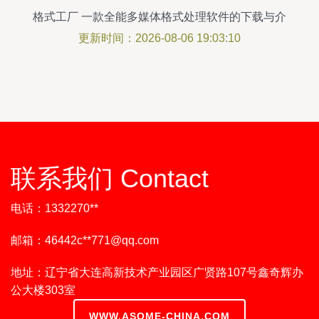
格式工厂 一款全能多媒体格式处理软件的下载与介
绍
更新时间：2026-08-06 19:03:10
联系我们 Contact
电话：1332270**
邮箱：46442c**
771@qq.com
地址：辽宁省大连高新技术产业园区广贤路107号鑫奇辉办
公大楼303室
WWW.ASOME-CHINA.COM