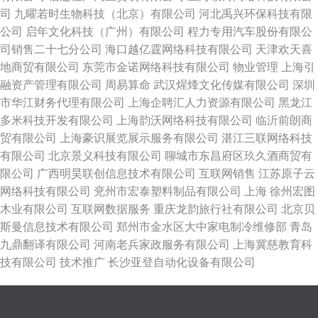
司
九曜若时生物科技（北京）有限公司
河北禹兴环保科技有限
公司
启年文化科技（广州）有限公司
程力专用汽车股份有限公
司销售二十七分公司
海口越亿霆网络科技有限公司
天津欢天喜
地商贸有限公司
东莞市金诺网络科技有限公司
物业管理
上海引
融资产管理有限公司
周易算命
武汉煋烽文化传媒有限公司
深圳
市华江财务代理有限公司
上海企聘汇人力资源有限公司
黑龙江
多米科技开发有限公司
上海韵沃网络科技有限公司
临沂前朗商
贸有限公司
上海豪识展览展示服务有限公司
湛江三联网络科技
有限公司
北京景义科技有限公司
聊城市东昌府区玖久酒商贸有
限公司
广西明昊联创信息技术有限公司
互联网销售
江苏原子云
网络科技有限公司
兖州市宏泰塑料制品有限公司
上海
徐州宏图
木业有限公司
互联网数据服务
重庆龙韵旅行社有限公司
北京贝
斯曼信息技术有限公司
郑州市金水区大中家电制冷维修部
青岛
九鼎翻译有限公司
河南老兵家政服务有限公司
上海冀慈教育科
技有限公司
技术推广
长沙亚登自动化设备有限公司